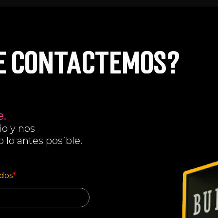
te contactemos?
e.
io y nos
lo antes posible.
idos
*