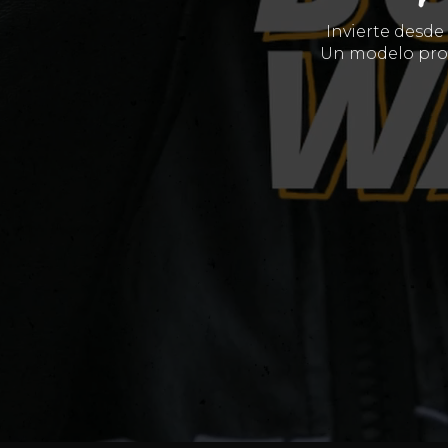
Invierte desd
Un modelo prob