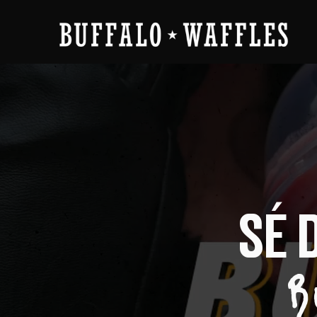
SÉ 
B