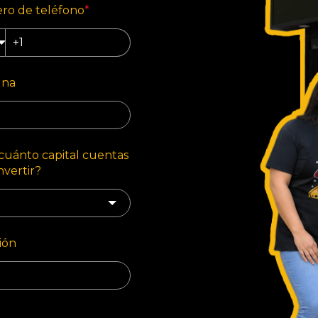
o de teléfono
*
na
cuánto capital cuentas
nvertir?
ión